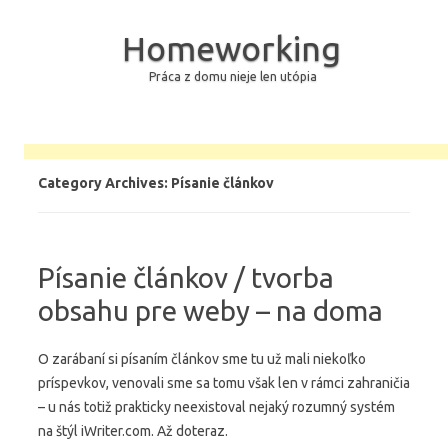
Homeworking
Práca z domu nieje len utópia
Skip to content
Category Archives:
Písanie článkov
Písanie článkov / tvorba
obsahu pre weby – na doma
O zarábaní si písaním článkov sme tu už mali niekoľko
príspevkov, venovali sme sa tomu však len v rámci zahraničia
– u nás totiž prakticky neexistoval nejaký rozumný systém
na štýl iWriter.com. Až doteraz.