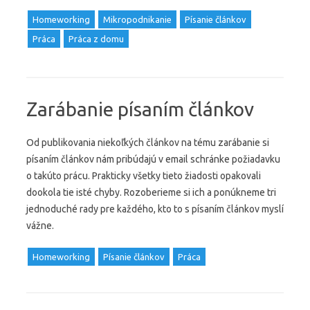
Homeworking
Mikropodnikanie
Písanie článkov
Práca
Práca z domu
Zarábanie písaním článkov
Od publikovania niekoľkých článkov na tému zarábanie si
písaním článkov nám pribúdajú v email schránke požiadavku
o takúto prácu. Prakticky všetky tieto žiadosti opakovali
dookola tie isté chyby. Rozoberieme si ich a ponúkneme tri
jednoduché rady pre každého, kto to s písaním článkov myslí
vážne.
Homeworking
Písanie článkov
Práca