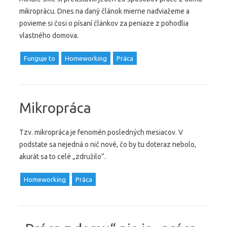
mikroprácu. Dnes na daný článok mierne nadviažeme a
povieme si čosi o písaní článkov za peniaze z pohodlia
vlastného domova.
Funguje to
Homeworking
Práca
Mikropráca
Tzv. mikropráca je fenomén posledných mesiacov. V
podstate sa nejedná o nič nové, čo by tu doteraz nebolo,
akurát sa to celé „združilo“.
Homeworking
Práca