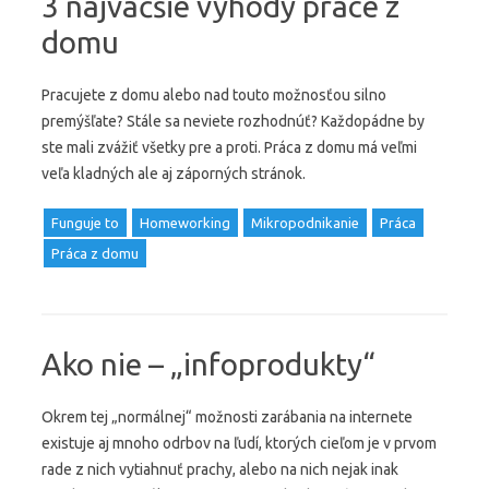
3 najväčšie výhody práce z
domu
Pracujete z domu alebo nad touto možnosťou silno
premýšľate? Stále sa neviete rozhodnúť? Každopádne by
ste mali zvážiť všetky pre a proti. Práca z domu má veľmi
veľa kladných ale aj záporných stránok.
Funguje to
Homeworking
Mikropodnikanie
Práca
Práca z domu
Ako nie – „infoprodukty“
Okrem tej „normálnej“ možnosti zarábania na internete
existuje aj mnoho odrbov na ľudí, ktorých cieľom je v prvom
rade z nich vytiahnuť prachy, alebo na nich nejak inak