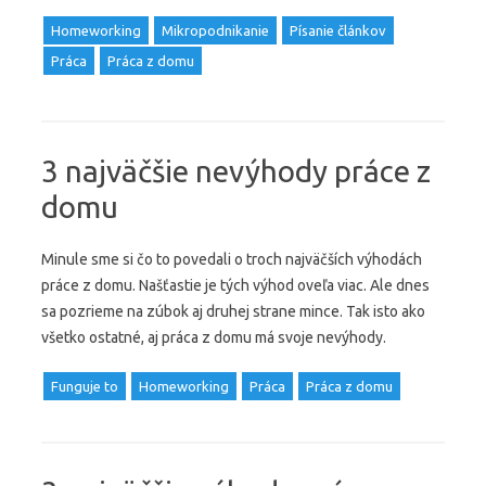
Homeworking
Mikropodnikanie
Písanie článkov
Práca
Práca z domu
3 najväčšie nevýhody práce z
domu
Minule sme si čo to povedali o troch najväčších výhodách
práce z domu. Našťastie je tých výhod oveľa viac. Ale dnes
sa pozrieme na zúbok aj druhej strane mince. Tak isto ako
všetko ostatné, aj práca z domu má svoje nevýhody.
Funguje to
Homeworking
Práca
Práca z domu