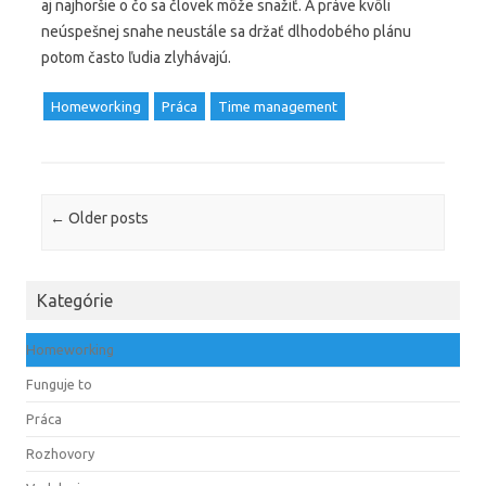
aj najhoršie o čo sa človek môže snažiť. A práve kvôli
neúspešnej snahe neustále sa držať dlhodobého plánu
potom často ľudia zlyhávajú.
Homeworking
Práca
Time management
Post navigation
←
Older posts
Kategórie
Homeworking
Funguje to
Práca
Rozhovory