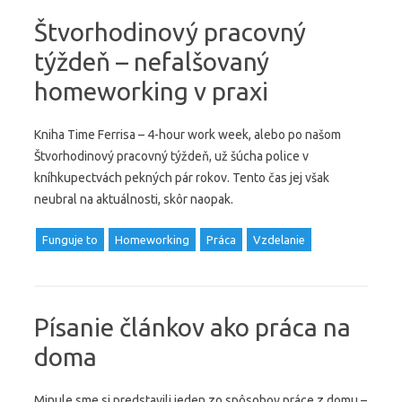
Štvorhodinový pracovný
týždeň – nefalšovaný
homeworking v praxi
Kniha Time Ferrisa – 4-hour work week, alebo po našom
Štvorhodinový pracovný týždeň, už šúcha police v
kníhkupectvách pekných pár rokov. Tento čas jej však
neubral na aktuálnosti, skôr naopak.
Funguje to
Homeworking
Práca
Vzdelanie
Písanie článkov ako práca na
doma
Minule sme si predstavili jeden zo spôsobov práce z domu –