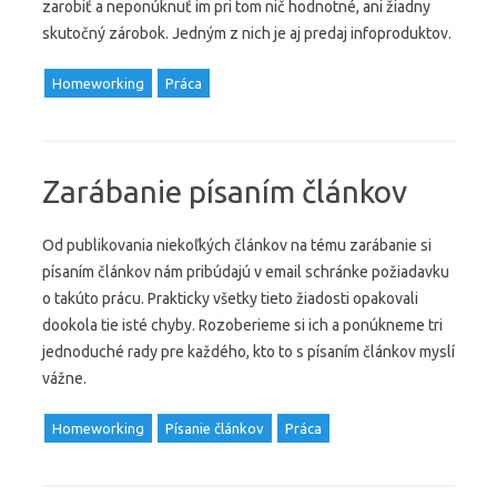
zarobiť a neponúknuť im pri tom nič hodnotné, ani žiadny
skutočný zárobok. Jedným z nich je aj predaj infoproduktov.
Homeworking
Práca
Zarábanie písaním článkov
Od publikovania niekoľkých článkov na tému zarábanie si
písaním článkov nám pribúdajú v email schránke požiadavku
o takúto prácu. Prakticky všetky tieto žiadosti opakovali
dookola tie isté chyby. Rozoberieme si ich a ponúkneme tri
jednoduché rady pre každého, kto to s písaním článkov myslí
vážne.
Homeworking
Písanie článkov
Práca