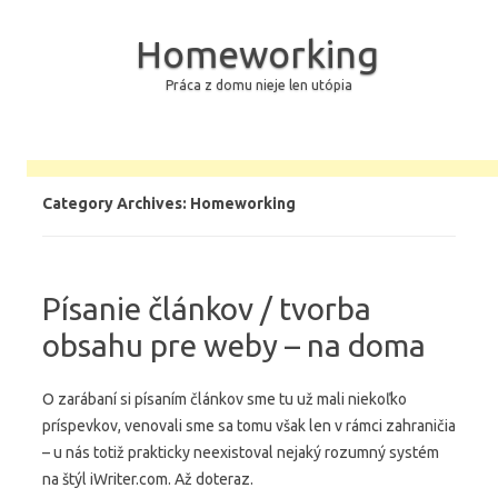
Homeworking
Práca z domu nieje len utópia
Skip to content
Category Archives:
Homeworking
Písanie článkov / tvorba
obsahu pre weby – na doma
O zarábaní si písaním článkov sme tu už mali niekoľko
príspevkov, venovali sme sa tomu však len v rámci zahraničia
– u nás totiž prakticky neexistoval nejaký rozumný systém
na štýl iWriter.com. Až doteraz.