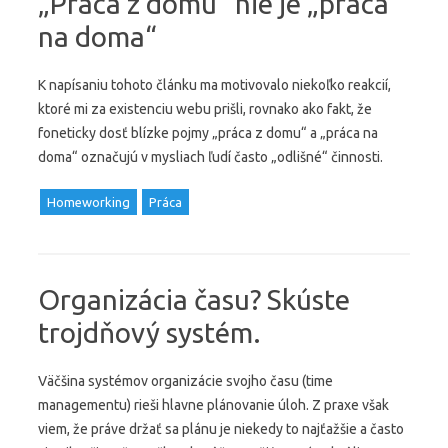
„Práca z domu“ nie je „práca
na doma“
K napísaniu tohoto článku ma motivovalo niekoľko reakcií,
ktoré mi za existenciu webu prišli, rovnako ako fakt, že
foneticky dosť blízke pojmy „práca z domu“ a „práca na
doma“ označujú v mysliach ľudí často „odlišné“ činnosti.
Homeworking
Práca
Organizácia času? Skúste
trojdňový systém.
Väčšina systémov organizácie svojho času (time
managementu) rieši hlavne plánovanie úloh. Z praxe však
viem, že práve držať sa plánu je niekedy to najťažšie a často