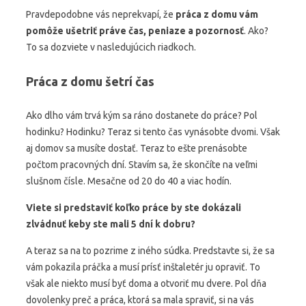
Pravdepodobne vás neprekvapí, že
práca z domu vám
pomôže ušetriť práve čas, peniaze a pozornosť
. Ako?
To sa dozviete v nasledujúcich riadkoch.
Práca z domu šetrí čas
Ako dlho vám trvá kým sa ráno dostanete do práce? Pol
hodinku? Hodinku? Teraz si tento čas vynásobte dvomi. Však
aj domov sa musíte dostať. Teraz to ešte prenásobte
počtom pracovných dní. Stavím sa, že skončíte na veľmi
slušnom čísle. Mesačne od 20 do 40 a viac hodín.
Viete si predstaviť koľko práce by ste dokázali
zlvádnuť keby ste mali 5 dní k dobru?
A teraz sa na to pozrime z iného súdka. Predstavte si, že sa
vám pokazila práčka a musí prísť inštaletér ju opraviť. To
však ale niekto musí byť doma a otvoriť mu dvere. Pol dňa
dovolenky preč a práca, ktorá sa mala spraviť, si na vás