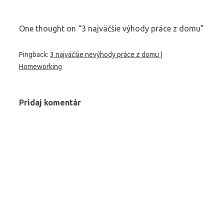
One thought on “
3 najväčšie výhody práce z domu
”
Pingback:
3 najväčšie nevýhody práce z domu |
Homeworking
Pridaj komentár