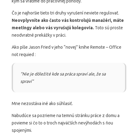
kým sa vrátime do pracovnej pohody.
Čo je najhoršie tieto tri druhy vyrušení neviete regulovať.
Neovplyvníte ako často vás kontrolujú manažéri, máte
meetingy alebo vás vyrušujú kolegovia.
Toto sú proste
neodvratné prekážky v práci.
Ako píše Jason Fried v jeho “novej” knihe Remote – Office
not requied :
“Nie je dôležité kde sa práca spraví ale, že sa
spraví”
Mne nezostáva iné ako súhlasiť.
Nabudúce sa pozrieme na temnú stránku práce z domu a
povieme si čo to o troch najväčších nevýhodách s ňou
spojenými.