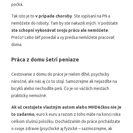
počká.
Tak isto je to
v prípade choroby
. Ste vypísaní na PN a
nemôžete do roboty. Tam by ste nakazili iných. V podstate
ste schopní vykonávať svoju prácu ale nemôžete
.
Prečo? Lebo šéf povedal a vy predsa nemôžete pracovať
doma.
Práca z domu šetrí peniaze
Cestovanie z domu do práce je nielen dlhé, psychicky
náročné, ale nás aj čo to stojí. Samozrejme ak nejazdíte na
bicykli alebo nechodíte peši. Čo je vo väčších mestách
prakticky nemožné.
Ak už cestujete vlastným autom alebo MHDéčkou nie je
to zadarmo
, euro k euru a razom z toho máte na konci roka
celkom slušnú položku. Dochádzaním do práce prichádzate
o svoje zdravie (psychické aj fyzické – sazmozrejme, ak