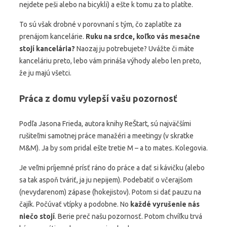
nejdete peši alebo na bicykli) a ešte k tomu za to platíte.
To sú však drobné v porovnaní s tým, čo zaplatíte za
prenájom kancelárie.
Ruku na srdce, koľko vás mesačne
stojí kancelária?
Naozaj ju potrebujete? Uvážte či máte
kanceláriu preto, lebo vám prináša výhody alebo len preto,
že ju majú všetci.
Práca z domu vylepší vašu pozornosť
Podľa Jasona Frieda, autora knihy ReŠtart, sú najväčšími
rušiteľmi samotnej práce manažéri a meetingy (v skratke
M&M). Ja by som pridal ešte tretie M – a to mates. Kolegovia.
Je veľmi príjemné prísť ráno do práce a dať si kávičku (alebo
sa tak aspoň tváriť, ja ju nepijem). Podebatiť o včerajšom
(nevydarenom) zápase (hokejistov). Potom si dať pauzu na
čajík. Počúvať vtípky a podobne. No
každé vyrušenie nás
niečo stojí
. Berie preč našu pozornosť. Potom chvíľku trvá