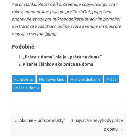
Autor článku, Peter Čelko, sa venuje copywritingu cca 7
rokov, momentálne pracuje pre TrashOut, popri tom
pripravuje
ebook pre mikropodnikateľov
aby im pomohol
nestratiť sa v zákutiach online sveta a venuje im niektoré
rady aj na svojom
blogu
.
Podobné:
„Práca z domu“ nie je „práca na doma“
Písanie článkov ako práca na doma
Funguje to
Homeworking
Mikropodnikanie
Práca
Práca z domu
Post navigation
←
Ako nie – „infoprodukty“
3 najväčšie nevýhody práce
z domu
→