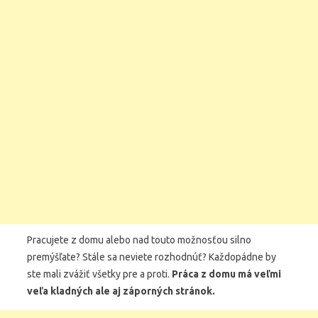
Pracujete z domu alebo nad touto možnosťou silno
premýšľate? Stále sa neviete rozhodnúť? Každopádne by
ste mali zvážiť všetky pre a proti.
Práca z domu má veľmi
veľa kladných ale aj záporných stránok.