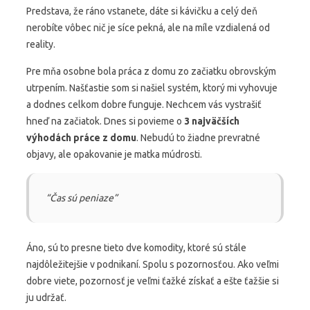
Predstava, že ráno vstanete, dáte si kávičku a celý deň
nerobíte vôbec nič je síce pekná, ale na míle vzdialená od
reality.
Pre mňa osobne bola práca z domu zo začiatku obrovským
utrpením. Našťastie som si našiel systém, ktorý mi vyhovuje
a dodnes celkom dobre funguje. Nechcem vás vystrašiť
hneď na začiatok. Dnes si povieme o
3 najväčších
výhodách práce z domu
. Nebudú to žiadne prevratné
objavy, ale opakovanie je matka múdrosti.
“Čas sú peniaze”
Áno, sú to presne tieto dve komodity, ktoré sú stále
najdôležitejšie v podnikaní. Spolu s pozornosťou. Ako veľmi
dobre viete, pozornosť je veľmi ťažké získať a ešte ťažšie si
ju udržať.