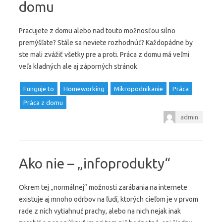
domu
Pracujete z domu alebo nad touto možnosťou silno
premýšľate? Stále sa neviete rozhodnúť? Každopádne by
ste mali zvážiť všetky pre a proti. Práca z domu má veľmi
veľa kladných ale aj záporných stránok.
Funguje to
Homeworking
Mikropodnikanie
Práca
Práca z domu
admin
Ako nie – „infoprodukty“
Okrem tej „normálnej“ možnosti zarábania na internete
existuje aj mnoho odrbov na ľudí, ktorých cieľom je v prvom
rade z nich vytiahnuť prachy, alebo na nich nejak inak