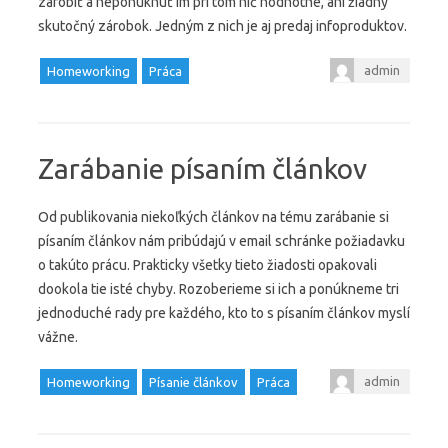
zarobiť a neponúknuť im pri tom nič hodnotné, ani žiadny
skutočný zárobok. Jedným z nich je aj predaj infoproduktov.
admin
Homeworking
Práca
Zarábanie písaním článkov
Od publikovania niekoľkých článkov na tému zarábanie si
písaním článkov nám pribúdajú v email schránke požiadavku
o takúto prácu. Prakticky všetky tieto žiadosti opakovali
dookola tie isté chyby. Rozoberieme si ich a ponúkneme tri
jednoduché rady pre každého, kto to s písaním článkov myslí
vážne.
admin
Homeworking
Písanie článkov
Práca