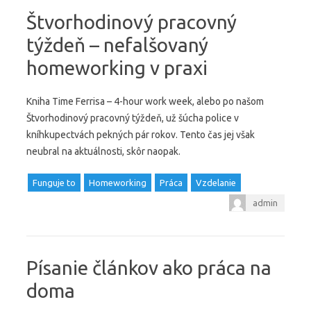
Štvorhodinový pracovný
týždeň – nefalšovaný
homeworking v praxi
Kniha Time Ferrisa – 4-hour work week, alebo po našom
Štvorhodinový pracovný týždeň, už šúcha police v
kníhkupectvách pekných pár rokov. Tento čas jej však
neubral na aktuálnosti, skôr naopak.
Funguje to
Homeworking
Práca
Vzdelanie
admin
Písanie článkov ako práca na
doma