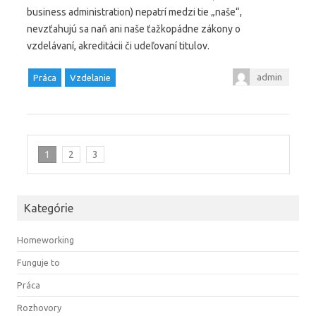
business administration) nepatrí medzi tie „naše“,
nevzťahujú sa naň ani naše ťažkopádne zákony o
vzdelávaní, akreditácii či udeľovaní titulov.
admin
Práca
Vzdelanie
1
2
3
Kategórie
Homeworking
Funguje to
Práca
Rozhovory