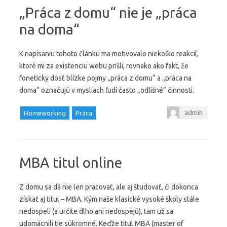
„Práca z domu“ nie je „práca
na doma“
K napísaniu tohoto článku ma motivovalo niekoľko reakcií,
ktoré mi za existenciu webu prišli, rovnako ako fakt, že
foneticky dosť blízke pojmy „práca z domu“ a „práca na
doma“ označujú v mysliach ľudí často „odlišné“ činnosti.
admin
Homeworking
Práca
MBA titul online
Z domu sa dá nie len pracovať, ale aj študovať, či dokonca
získať aj titul – MBA. Kým naše klasické vysoké školy stále
nedospeli (a určite dlho ani nedospejú), tam už sa
udomácnili tie súkromné. Keďže titul MBA (master of