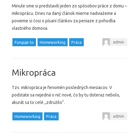
Minule sme si predstavili jeden zo spôsobov práce z domu –
mikroprácu. Dnes na daný článok mierne nadviažeme a
povieme si čosi o písaní článkov za peniaze z pohodlia
vlastného domova.
admin
Funguje to
Homeworking
Práca
Mikropráca
Tzv. mikropráca je fenomén posledných mesiacov. V
podstate sa nejedná o nič nové, čo by tu doteraz nebolo,
akurát sa to celé „združilo“.
admin
Homeworking
Práca