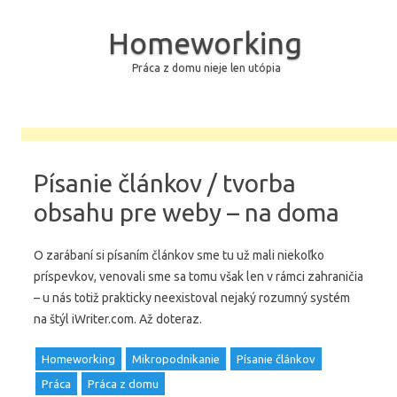
Homeworking
Práca z domu nieje len utópia
Skip to content
Písanie článkov / tvorba
obsahu pre weby – na doma
O zarábaní si písaním článkov sme tu už mali niekoľko
príspevkov, venovali sme sa tomu však len v rámci zahraničia
– u nás totiž prakticky neexistoval nejaký rozumný systém
na štýl iWriter.com. Až doteraz.
Homeworking
Mikropodnikanie
Písanie článkov
Práca
Práca z domu