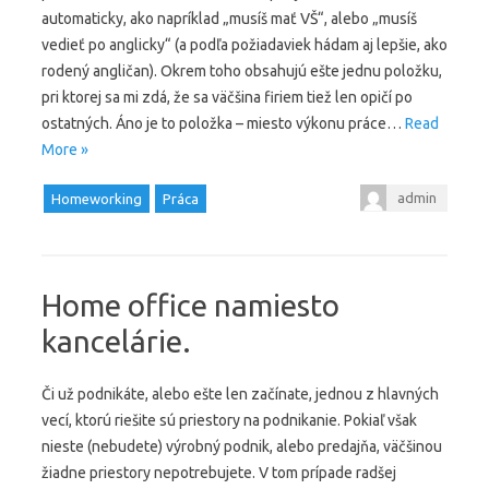
automaticky, ako napríklad „musíš mať VŠ“, alebo „musíš
vedieť po anglicky“ (a podľa požiadaviek hádam aj lepšie, ako
rodený angličan). Okrem toho obsahujú ešte jednu položku,
pri ktorej sa mi zdá, že sa väčšina firiem tiež len opičí po
ostatných. Áno je to položka – miesto výkonu práce…
Read
More »
admin
Homeworking
Práca
Home office namiesto
kancelárie.
Či už podnikáte, alebo ešte len začínate, jednou z hlavných
vecí, ktorú riešite sú priestory na podnikanie. Pokiaľ však
nieste (nebudete) výrobný podnik, alebo predajňa, väčšinou
žiadne priestory nepotrebujete. V tom prípade radšej