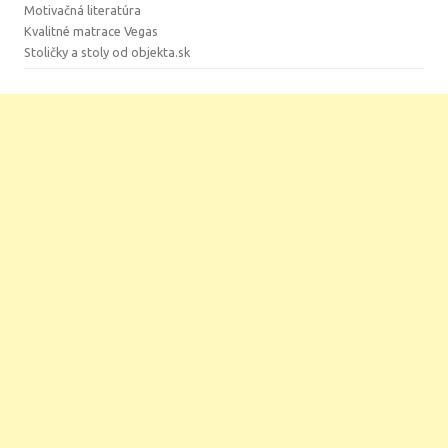
Motivačná literatúra
Kvalitné matrace Vegas
Stoličky a stoly od objekta.sk