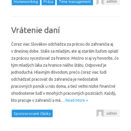
admin
Homeworking
Práca
Time management
Vrátenie daní
Čoraz viac Slovákov odchádza za prácou do zahraničia aj
v dnešnej dobe. Stále sa mladým, ale aj starším ľuďom oplatí
za prácou vycestovať za hranice. Možno si aj vy hovoríte, čo
tým mladých láka za hranice nášho štátu. Odpoveď je
jednoduchá. Hlavným dôvodom, prečo čoraz viac ľudí
odchádzať pracovať do zahraničia je nedostatok
pracovných ponúk u nás doma, a tiež veľmi nízke finančné
ohodnotenie ľudí v mnohých pracovných pozíciách. Každý,
kto pracuje v zahraničí a má…
Read More »
admin
Sponzorované články