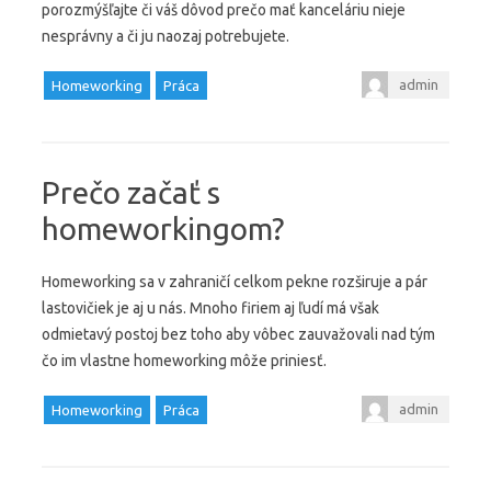
porozmýšľajte či váš dôvod prečo mať kanceláriu nieje
nesprávny a či ju naozaj potrebujete.
admin
Homeworking
Práca
Prečo začať s
homeworkingom?
Homeworking sa v zahraničí celkom pekne rozširuje a pár
lastovičiek je aj u nás. Mnoho firiem aj ľudí má však
odmietavý postoj bez toho aby vôbec zauvažovali nad tým
čo im vlastne homeworking môže priniesť.
admin
Homeworking
Práca