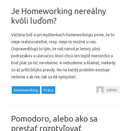
Je Homeworking nereálny
kvôli luďom?
Väčšina ľudí si pri myšlienkach homeworkingu povie, že to
nieje realizovateľné, resp. nieje to možné u nás.
Ospravedlňujú to tým, že náš národ je lenivý, plný
podrazákov a ulievačov, ktorí chcú len teplé miestečko a
brať plat za nič nerobenie. A nebudeme si klamať, niekedy
sú až príliš blízko pravdy. No na každý problém existuje
riešenie a ak nie, tak sa dá vymyslieť.
admin
Homeworking
Práca
Pomodoro, alebo ako sa
prestať rozptyľovať