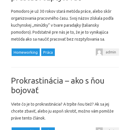
Pomodoro je už 30 rokov stará metóda práce, alebo skôr
organizovania pracovného času. Svoj názov získala podľa
kuchynskej „minútky“ v tvare paradajky (taliansky
pomodoro). Podstatné pre nás je to, že je to vynikajúca
metóda ako sa naučiť pracovať bez rozptyľovania sa.
admin
Homeworking
Práca
Prokrastinácia – ako s ňou
bojovať
Viete čo je to prokrastinácia? A trpíte ňou tiež? Ak sa jej
chcete zbaviť, alebo ju aspoň skrotiť, možno vám pomôže
práve tento článok.