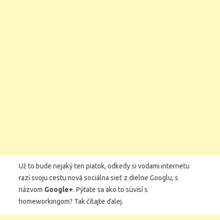
Už to bude nejaký ten piatok, odkedy si vodami internetu
razí svoju cestu nová sociálna sieť z dielne Googlu, s
názvom
Google+
. Pýtate sa ako to súvisí s
homeworkingom? Tak čítajte ďalej.