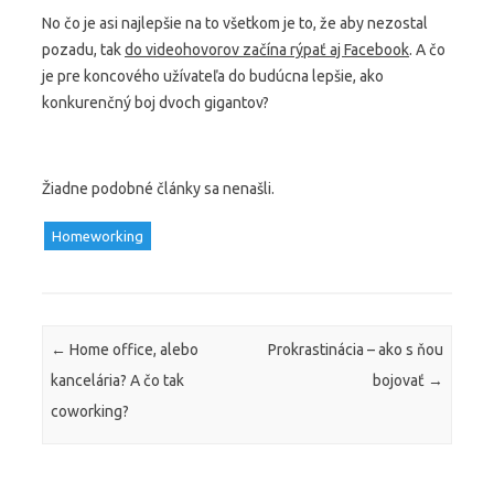
No čo je asi najlepšie na to všetkom je to, že aby nezostal
pozadu, tak
do videohovorov začína rýpať aj Facebook
. A čo
je pre koncového užívateľa do budúcna lepšie, ako
konkurenčný boj dvoch gigantov?
Žiadne podobné články sa nenašli.
Homeworking
Post navigation
←
Home office, alebo
Prokrastinácia – ako s ňou
kancelária? A čo tak
bojovať
→
coworking?