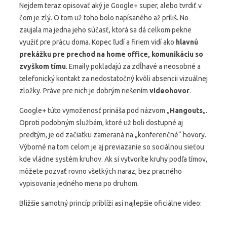
Nejdem teraz opisovať aký je Google+ super, alebo tvrdiť v
čom je zlý. O tom už toho bolo napísaného až príliš. No
zaujala ma jedna jeho súčasť, ktorá sa dá celkom pekne
využiť pre prácu doma. Kopec ľudí a firiem vidí ako
hlavnú
prekážku pre prechod na home office, komunikáciu so
zvyškom tímu
. Emaily pokladajú za zdĺhavé a neosobné a
telefonický kontakt za nedostatočný kvôli absencii vizuálnej
zložky. Práve pre nich je dobrým riešením
videohovor
.
Google+ túto vymoženosť prináša pod názvom „
Hangouts
„.
Oproti podobným službám, ktoré už boli dostupné aj
predtým, je od začiatku zameraná na „konferenčné“ hovory.
Výborné na tom celom je aj previazanie so sociálnou sieťou
kde vládne systém kruhov. Ak si vytvoríte kruhy podľa tímov,
môžete pozvať rovno všetkých naraz, bez pracného
vypisovania jedného mena po druhom.
Bližšie samotný princíp priblíži asi najlepšie oficiálne video: