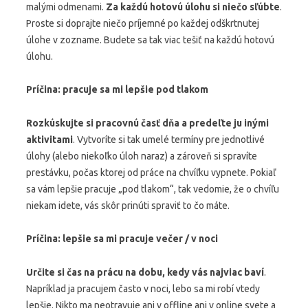
malými odmenami.
Za každú hotovú úlohu si niečo sľúbte
.
Proste si doprajte niečo príjemné po každej odškrtnutej
úlohe v zozname. Budete sa tak viac tešiť na každú hotovú
úlohu.
Príčina: pracuje sa mi lepšie pod tlakom
Rozkúskujte si pracovnú časť dňa a predeľte ju inými
aktivitami
. Vytvoríte si tak umelé termíny pre jednotlivé
úlohy (alebo niekoľko úloh naraz) a zároveň si spravíte
prestávku, počas ktorej od práce na chvíľku vypnete. Pokiaľ
sa vám lepšie pracuje „pod tlakom“, tak vedomie, že o chvíľu
niekam idete, vás skôr prinúti spraviť to čo máte.
Príčina: lepšie sa mi pracuje večer / v noci
Určite si čas na prácu na dobu, kedy vás najviac baví
.
Napríklad ja pracujem často v noci, lebo sa mi robí vtedy
lepšie. Nikto ma neotravuje ani v offline ani v online svete a