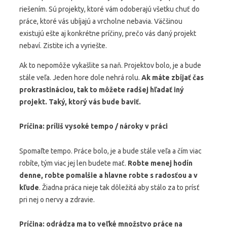
riešením. Sú projekty, ktoré vám odoberajú všetku chuť do
práce, ktoré vás ubíjajú a vrcholne nebavia. Väčšinou
existujú ešte aj konkrétne príčiny, prečo vás daný projekt
nebaví. Zistite ich a vyriešte.
Ak to nepomôže vykašlite sa naň. Projektov bolo, je a bude
stále veľa. Jeden hore dole nehrá rolu.
Ak máte zbíjať čas
prokrastináciou, tak to môžete radšej hľadať iný
projekt. Taký, ktorý vás bude baviť.
Príčina: príliš vysoké tempo / nároky v práci
Spomaľte tempo. Práce bolo, je a bude stále veľa a čím viac
robíte, tým viac jej len budete mať.
Robte menej hodín
denne, robte pomalšie a hlavne robte s radosťou a v
kľude
. Žiadna práca nieje tak dôležitá aby stálo za to prísť
pri nej o nervy a zdravie.
Príčina: odrádza ma to veľké množstvo práce na