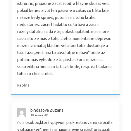
ist na inu, pripadne zacat robit. a hlavne skusat veci.
pokial beries zivot len pasivne a cakas co ti kto kde
nakaze kedy spravit, potom sa z toho kruhu
nedostanes. zacni hladat to co ta bavi a zacni
rozmyslat ako sa da v tej oblasti uplatnit. mas more
casu a to ze mas z toho cleho momentalne depresiu
mozes vnimat aj kladne. vela ludi totiz dostuduje a
tato faza „ved mna to absolutne nebavi“ pride az
potom. mas vyhodu ze to prislo skor a mozes sa
sustredit na nieco co ta bavit bude, resp. na hladanie
toho co chces robit.
↓
Reply
bindasová Zuzana
10. marca 2013
čo s osobou,ktorá vplyvom prokrestinovania,sa ocitla
v situácii,keď nemá na nájom,nevie si nájsť prácu,cíti