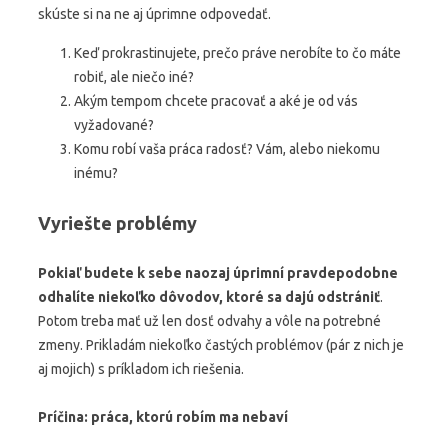
skúste si na ne aj úprimne odpovedať.
Keď prokrastinujete, prečo práve nerobíte to čo máte
robiť, ale niečo iné?
Akým tempom chcete pracovať a aké je od vás
vyžadované?
Komu robí vaša práca radosť? Vám, alebo niekomu
inému?
Vyriešte problémy
Pokiaľ budete k sebe naozaj úprimní pravdepodobne
odhalíte niekoľko dôvodov, ktoré sa dajú odstrániť
.
Potom treba mať už len dosť odvahy a vôle na potrebné
zmeny. Prikladám niekoľko častých problémov (pár z nich je
aj mojich) s príkladom ich riešenia.
Príčina: práca, ktorú robím ma nebaví