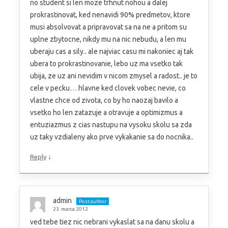
no student si len moze trhnut nohou a dalej
prokrastinovat, ked nenavidi 90% predmetov, ktore
musi absolvovat a pripravovat sa na ne a pritom su
uplne zbytocne, nikdy mu na nic nebudu, a len mu
uberaju cas a sily.. ale najviac casu mi nakoniec aj tak
ubera to prokrastinovanie, lebo uz ma vsetko tak
ubija, ze uz ani nevidim v nicom zmysel a radost.. je to
cele v pecku… hlavne ked clovek vobec nevie, co
vlastne chce od zivota, co by ho naozaj bavilo a
vsetko ho len zatazuje a otravuje a optimizmus a
entuziazmus z cias nastupu na vysoku skolu sa zda
uz taky vzdialeny ako prve vykakanie sa do nocnika..
↓
Reply
admin
Post author
23. marca 2012
ved tebe tiez nic nebrani vykaslat sa na danu skolu a