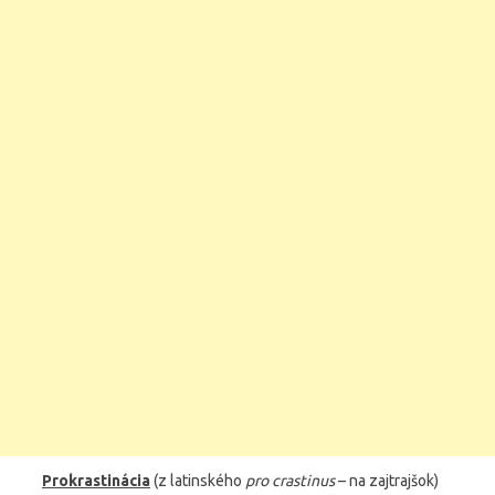
Prokrastinácia
(z latinského
pro crastinus
– na zajtrajšok)