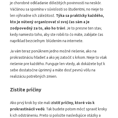
je chorobné odkladanie dôležitých povinností na neskôr.
Väčšinou sa spomína v súvislosti so študentmi, no nieje to
len výhradne ich záležitosť.
Týka sa prakticky každého,
kto je nútený organizovať si svoj čas sám a je
zodpovedný za to, ako ho trávi
. Je to presne ten stav,
kedy namiesto toho, aby ste robili to čo máte, zabíjate čas
napríklad bezcieľnym blúdením na internete.
Ja vám teraz ponúknem jedno možné riešenie, ako na
prokrastináciu hľadieť a ako jej zatočiť s krkom. Nieje to však
riešenie pre každého. Funguje len vtedy, ak dokážete byť k
sebe dostatočne úprimný a máte dosť pevnú vôľu na
realizáciu potrebných zmien.
Zistite príčiny
Ako prvý krok by ste mali
zistiť príčiny, ktoré vás k
prokrastinácii vedú
. Tak budete potom môcť spraviť kroky
k ich odstráneniu. Preto si položte nasledujúce otázky a