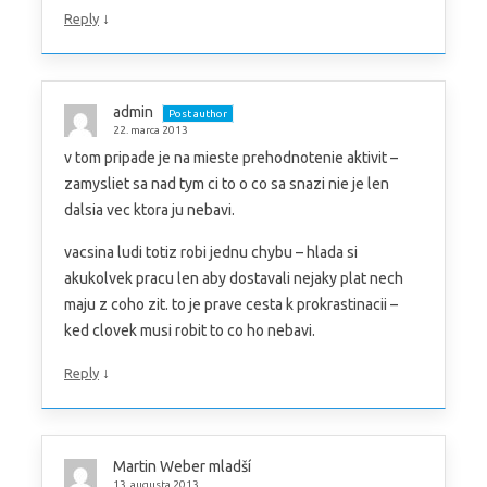
↓
Reply
admin
Post author
22. marca 2013
v tom pripade je na mieste prehodnotenie aktivit –
zamysliet sa nad tym ci to o co sa snazi nie je len
dalsia vec ktora ju nebavi.
vacsina ludi totiz robi jednu chybu – hlada si
akukolvek pracu len aby dostavali nejaky plat nech
maju z coho zit. to je prave cesta k prokrastinacii –
ked clovek musi robit to co ho nebavi.
↓
Reply
Martin Weber mladší
13. augusta 2013