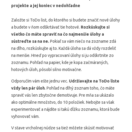
projekte a jej koniec v nedohľadne
Založte si ToDo list, do ktorého si budete značiť nové úlohy
a budete v ňom odškrtávať tie hotové.
Rozkúskujte si
všetko čo máte spraviť na čo najmenšie úlohy a
sústreďte sa na ne.
Pokiaľ sa vám niečo na zozname zdá
na dlho, rozkúskujte aj to. Každá úloha sa dá vždy rozdeliť
na menšie. Hneď po vypracovaní úlohy si ju odškrtnite zo
zoznamu. Pohľad na papier, kde je kopa začmáraných,
hotových úloh, pôsobí silno motivačne.
Odporučím vám ešte jednu vec.
Udržiavajte na ToDo liste
vždy len pár úloh
. Pohľad na dlhý zoznam toho, čo máte
spraviť vás len zbytočne demotivuje. Pre mňa sa ukázalo
ako optimálne množstvo, do 10 položiek. Nebojte sa však
experimentovať a nájdite si takú dĺžku zoznamu, ktorá bude
vyhovovať vám.
V stave vrcholnej núdze sa tiež môžete skúsiť motivovať