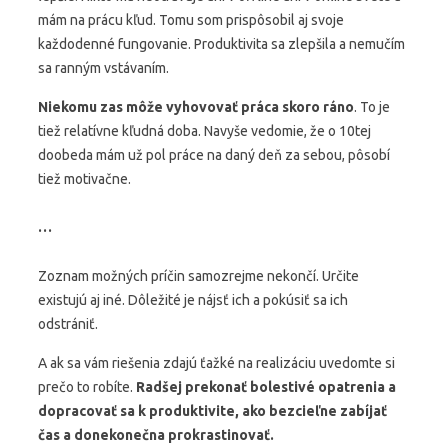
mám na prácu kľud. Tomu som prispôsobil aj svoje
každodenné fungovanie. Produktivita sa zlepšila a nemučím
sa ranným vstávaním.
Niekomu zas môže vyhovovať práca skoro ráno
. To je
tiež relatívne kľudná doba. Navyše vedomie, že o 10tej
doobeda mám už pol práce na daný deň za sebou, pôsobí
tiež motivačne.
…
Zoznam možných príčin samozrejme nekončí. Určite
existujú aj iné. Dôležité je nájsť ich a pokúsiť sa ich
odstrániť.
A ak sa vám riešenia zdajú ťažké na realizáciu uvedomte si
prečo to robíte.
Radšej prekonať bolestivé opatrenia a
dopracovať sa k produktivite, ako bezcieľne zabíjať
čas a donekonečna prokrastinovať.