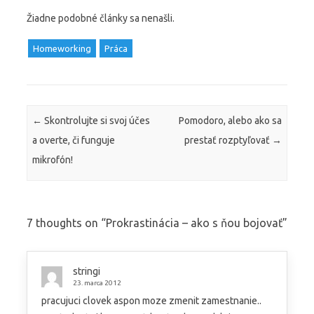
Žiadne podobné články sa nenašli.
Homeworking
Práca
Post navigation
←
Skontrolujte si svoj účes
Pomodoro, alebo ako sa
a overte, či funguje
prestať rozptyľovať
→
mikrofón!
7 thoughts on “
Prokrastinácia – ako s ňou bojovať
”
stringi
23. marca 2012
pracujuci clovek aspon moze zmenit zamestnanie..