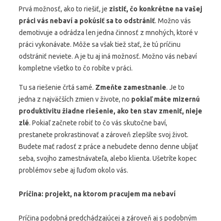
Prvá možnosť, ako to riešiť, je
zistiť, čo konkrétne na vašej
práci vás nebaví a pokúsiť sa to odstrániť
. Možno vás
demotivuje a odrádza len jedna činnosť z mnohých, ktoré v
práci vykonávate. Môže sa však tiež stať, že tú príčinu
odstrániť neviete. A je tu aj iná možnosť. Možno vás nebaví
kompletne všetko to čo robíte v práci.
Tu sa riešenie črtá samé.
Zmeňte zamestnanie
. Je to
jedna z najväčších zmien v živote, no
pokiaľ máte mizernú
produktivitu žiadne riešenie, ako ten stav zmeniť, nieje
zlé
. Pokiaľ začnete robiť to čo vás skutočne baví,
prestanete prokrastinovať a zároveň zlepšíte svoj život.
Budete mať radosť z práce a nebudete denno denne ubíjať
seba, svojho zamestnávateľa, alebo klienta. Ušetríte kopec
problémov sebe aj ľuďom okolo vás.
Príčina: projekt, na ktorom pracujem ma nebaví
Príčina podobná predchádzajúcej a zároveň aj s podobným