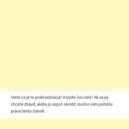
Viete čo je to prokrastinácia? A trpíte ňou tiež? Ak sa jej
chcete zbaviť, alebo ju aspoň skrotiť, možno vám pomôže
práve tento článok.