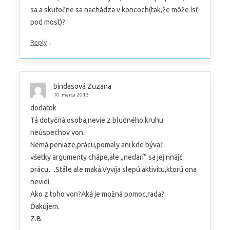
sa a skutočne sa nachádza v koncoch(tak,že môže ísť
pod most)?
↓
Reply
bindasová Zuzana
10. marca 2013
dodatok
Tá dotyčná osoba,nevie z bludného kruhu
neúspechov von.
Nemá peniaze,prácu,pomaly ani kde bývať.
všetky argumenty chápe,ale „nedarí“ sa jej nnájť
prácu…Stále ale maká.Vyvíja slepú aktivitu,ktorú ona
nevidí
Ako z toho von?Aká je možná pomoc,rada?
Ďakujem.
Z.B.