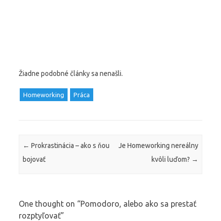
Žiadne podobné články sa nenašli.
Homeworking
Práca
Post navigation
←
Prokrastinácia – ako s ňou
Je Homeworking nereálny
bojovať
kvôli luďom?
→
One thought on “
Pomodoro, alebo ako sa prestať
rozptyľovať
”