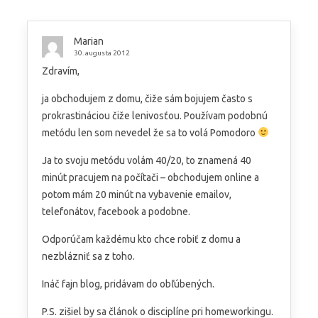
Marian
30. augusta 2012
Zdravím,
ja obchodujem z domu, čiže sám bojujem často s
prokrastináciou čiže lenivosťou. Používam podobnú
metódu len som nevedel že sa to volá Pomodoro
Ja to svoju metódu volám 40/20, to znamená 40
minút pracujem na počítači – obchodujem online a
potom mám 20 minút na vybavenie emailov,
telefonátov, facebook a podobne.
Odporúčam každému kto chce robiť z domu a
nezblázniť sa z toho.
Ináč fajn blog, pridávam do obľúbených.
P.S. zišiel by sa článok o disciplíne pri homeworkingu.