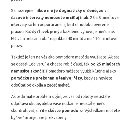
Samozrejme,
nikde nie je dogmaticky určené, že si
časové intervaly nemôžete určiť aj inak
. 25 a 5 minútové
intervaly sú len odporúčané, aj keď dlhodobo overené
praxou. Každý človek je iný a každému vyhovuje niečo iné.
Nič vám nebráni robiť napríklad 40 minút a mať 10 minútové
pauzy.
Taktiež je len na vás ako pomodoro metódu využijete. Ak ste
sa dostali „do varu“ a chcete robiť ďalej, tak
po 25 minútach
nemusíte skončiť
. Pomodoro môžete využiť kľudne aj ako
pomôcku na prekonanie lenivej fázy
, kedy sa neviete
odpútať od okolia a začať makať.
Ak teda máte problém s tým, že vás od roboty neustále
odpútava okolie, alebo vaše nutkanie neustále niečo
skontrolovať, určite
skúste pomodoro
. Výsledkami môžete
byť veľmi príjemne prekvapený.