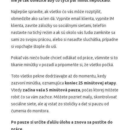
nie je tak dôležité aby to tých pár minút nepočkalo
.
Najlepšie spravíte, ak všetko čo vás môže rozptýliť,
obmedzíte ako sa len dá. Vypnite email klienta, vypnite IM
klienta, zavrite záložky so sociálnymi sieťami, telefón
nastavte na tichý režim a ak sú okolo vás ľudia zamknite sa
sami zo svojou prácou, alebo si nasaďte sluchátka, prípadne
si vopchajte štople do uší.
Pokiaľ vás niečo bude chcieť odlákať od práce, všimnite si to
tikanie minútky v pozadí a pripomeňte si, že všetko počká.
Toto všetko pekne dodržiavajte až do momentu, kedy
zazvoní minútka, oznamujúca
koniec 25 minútovej etapy
.
Vtedy
začína vaša 5 minútová pauza
, počas ktorej môžete
robiť čo sa vám zachce. Môžete pozrieť maily, skontrolvoať
sociálne siete, ale aj vstať zo stoličky a dať si pauzu od
čumenia do monitora.
Po pauze si určite ďalšiu úlohu a znova sa pustite do
práce.