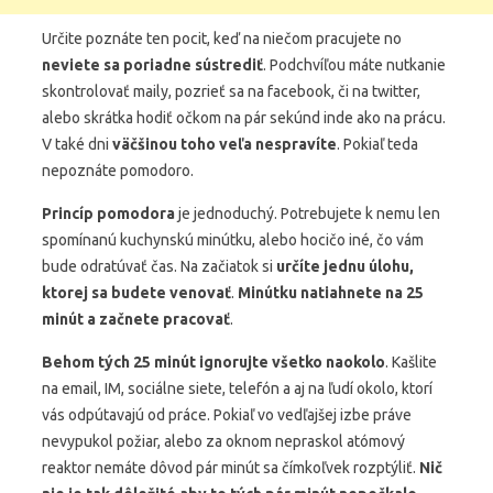
Určite poznáte ten pocit, keď na niečom pracujete no
neviete sa poriadne sústrediť
. Podchvíľou máte nutkanie
skontrolovať maily, pozrieť sa na facebook, či na twitter,
alebo skrátka hodiť očkom na pár sekúnd inde ako na prácu.
V také dni
väčšinou toho veľa nespravíte
. Pokiaľ teda
nepoznáte pomodoro.
Princíp pomodora
je jednoduchý. Potrebujete k nemu len
spomínanú kuchynskú minútku, alebo hocičo iné, čo vám
bude odratúvať čas. Na začiatok si
určíte jednu úlohu,
ktorej sa budete venovať
.
Minútku natiahnete na 25
minút a začnete pracovať
.
Behom tých 25 minút ignorujte všetko naokolo
. Kašlite
na email, IM, sociálne siete, telefón a aj na ľudí okolo, ktorí
vás odpútavajú od práce. Pokiaľ vo vedľajšej izbe práve
nevypukol požiar, alebo za oknom nepraskol atómový
reaktor nemáte dôvod pár minút sa čímkoľvek rozptýliť.
Nič