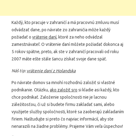
Každý, kto pracuje v zahraničí a má pracovnú zmluvu musí
odvádzať dane, po návrate zo zahraničia môže každý
požiadať o
vrátenie daní
, ktoré za neho odvádzal
zamestnávateľ. O vrátenie daní môžete požiadať dokonca aj
5 rokov spätne, preto, ak ste v zahraničí pracovali od roku
2007 máte ešte stále šancu získať svoje dane späť.
Náš tip:
vrátenie daní z Holandska
Po návrate domov sa mnohí rozhodnú založiť si vlastné
podnikanie. Otázku,
ako založiť sro
si kladie asi každý, kto
chce podnikať. Založenie spoločnosti nie je lacnou
záležitosťou, či už si budete firmu zakladať sami, alebo
využijete služby spoločnosti, ktoré sa zaoberajú zakladaním
firiem. Naštudujte si preto čo najviac informácií, aby ste
nenarazili na žiadne problémy. Prajeme Vám veľa úspechov!