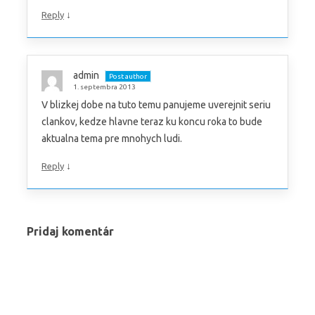
↓
Reply
admin
Post author
1. septembra 2013
V blizkej dobe na tuto temu panujeme uverejnit seriu
clankov, kedze hlavne teraz ku koncu roka to bude
aktualna tema pre mnohych ludi.
↓
Reply
Pridaj komentár