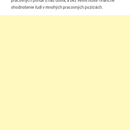
pracovných ponúk u nás doma, a tiež veľmi nízke finančné
ohodnotenie ľudí v mnohých pracovných pozíciách.