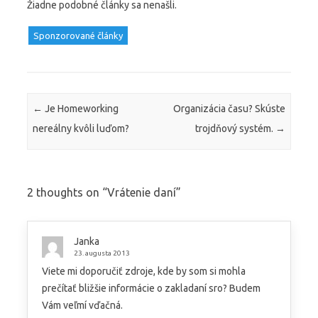
Žiadne podobné články sa nenašli.
Sponzorované články
Post navigation
←
Je Homeworking
Organizácia času? Skúste
nereálny kvôli luďom?
trojdňový systém.
→
2 thoughts on “
Vrátenie daní
”
Janka
23. augusta 2013
Viete mi doporučiť zdroje, kde by som si mohla
prečítať bližšie informácie o zakladaní sro? Budem
Vám veľmí vďačná.