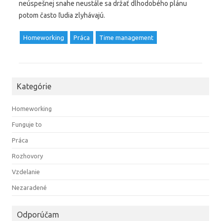
neúspešnej snahe neustále sa držať dlhodobého plánu
potom často ľudia zlyhávajú.
Homeworking
Práca
Time management
Kategórie
Homeworking
Funguje to
Práca
Rozhovory
Vzdelanie
Nezaradené
Odporúčam